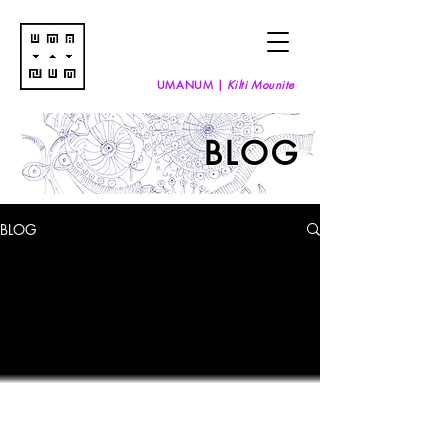
UMANUM |
Kilti Mounite
BLOG
BLOG